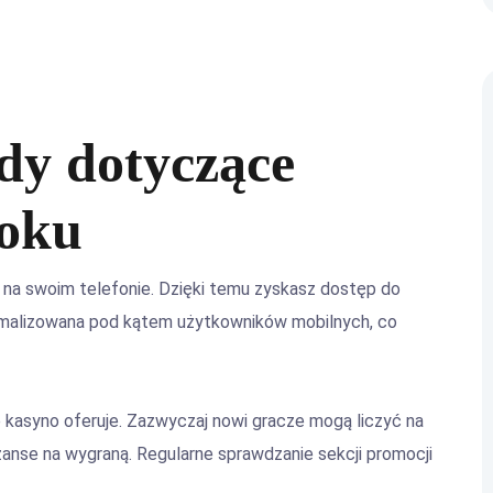
dy dotyczące
roku
na swoim telefonie. Dzięki temu zyskasz dostęp do
ptymalizowana pod kątem użytkowników mobilnych, co
e kasyno oferuje. Zazwyczaj nowi gracze mogą liczyć na
szanse na wygraną. Regularne sprawdzanie sekcji promocji