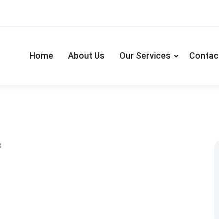
Home
About Us
Our Services
Contac
3