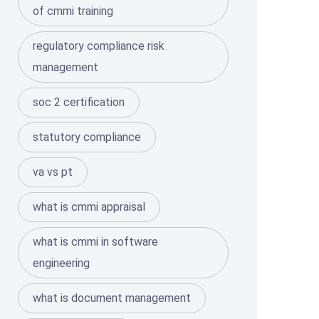
of cmmi training
regulatory compliance risk
management
soc 2 certification
statutory compliance
va vs pt
what is cmmi appraisal
what is cmmi in software
engineering
what is document management