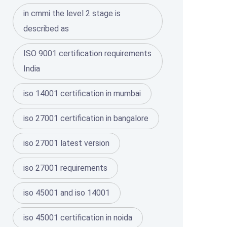
in cmmi the level 2 stage is
described as
ISO 9001 certification requirements
India
iso 14001 certification in mumbai
iso 27001 certification in bangalore
iso 27001 latest version
iso 27001 requirements
iso 45001 and iso 14001
iso 45001 certification in noida