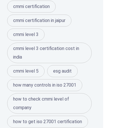
cmmi certification
cmmi certification in jaipur
cmmi level 3
cmmi level 3 certification cost in
india
cmmi level 5
esg audit
how many controls in iso 27001
how to check cmmi level of
company
how to get iso 27001 certification