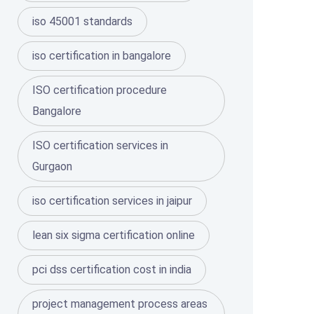
iso 45001 standards
iso certification in bangalore
ISO certification procedure
Bangalore
ISO certification services in
Gurgaon
iso certification services in jaipur
lean six sigma certification online
pci dss certification cost in india
project management process areas