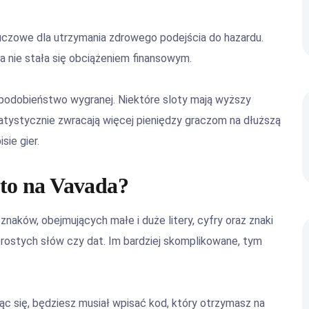
uczowe dla utrzymania zdrowego podejścia do hazardu.
a nie stała się obciążeniem finansowym.
opodobieństwo wygranej. Niektóre sloty mają wyższy
tatystycznie zwracają więcej pieniędzy graczom na dłuższą
ie gier.
nto na Vavada?
 znaków, obejmujących małe i duże litery, cyfry oraz znaki
 prostych słów czy dat. Im bardziej skomplikowane, tym
ąc się, będziesz musiał wpisać kod, który otrzymasz na