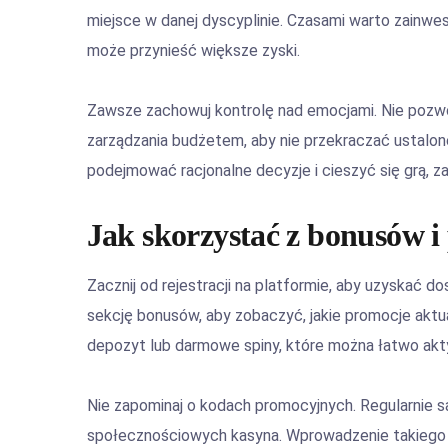
miejsce w danej dyscyplinie. Czasami warto zainwes
może przynieść większe zyski.
Zawsze zachowuj kontrolę nad emocjami. Nie pozwó
zarządzania budżetem, aby nie przekraczać ustalo
podejmować racjonalne decyzje i cieszyć się grą, za
Jak skorzystać z bonusów 
Zacznij od rejestracji na platformie, aby uzyskać 
sekcję bonusów, aby zobaczyć, jakie promocje aktu
depozyt lub darmowe spiny, które można łatwo ak
Nie zapominaj o kodach promocyjnych. Regularnie s
społecznościowych kasyna. Wprowadzenie takiego